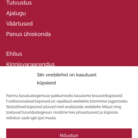
Tutvustus
Ajalugu
Väärtused
Panus ühiskonda
Ehitus
Kinnisvaraarendus
THS
Siin veebilehel on kasutusel
küpsised
Projektid
Parima kasutuskogemuse pakkumiseks kasutame brauseriküpsiseid.
Funktsionaalsed küpsised on vajalikud veebilehe toimimise tagamiseks.
Meeskond
Statistilised küpsised aitavad meil analüüsida veebilehe liiklust ning
toetavad turundustegevusi. Hoolime teie privaatsusest ja küpsiste
Uudised
eelistusi saab igal ajal muuta.
Kontakt
Nõustun
Avaleht