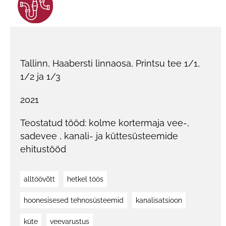
Tallinn, Haabersti linnaosa, Printsu tee 1/1,
1/2 ja 1/3
2021
Teostatud tööd: kolme kortermaja vee-,
sadevee , kanali- ja küttesüsteemide
ehitustööd
alltöövõtt
hetkel töös
hoonesisesed tehnosüsteemid
kanalisatsioon
küte
veevarustus