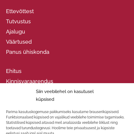
Ettevõttest
Tutvustus
Ajalugu
Väärtused
Panus ühiskonda
Ehitus
Kinnisvaraarendus
THS
Siin veebilehel on kasutusel
küpsised
Projektid
Parima kasutuskogemuse pakkumiseks kasutame brauseriküpsiseid.
Funktsionaalsed küpsised on vajalikud veebilehe toimimise tagamiseks.
Meeskond
Statistilised küpsised aitavad meil analüüsida veebilehe liiklust ning
toetavad turundustegevusi. Hoolime teie privaatsusest ja küpsiste
Uudised
eelistusi saab igal ajal muuta.