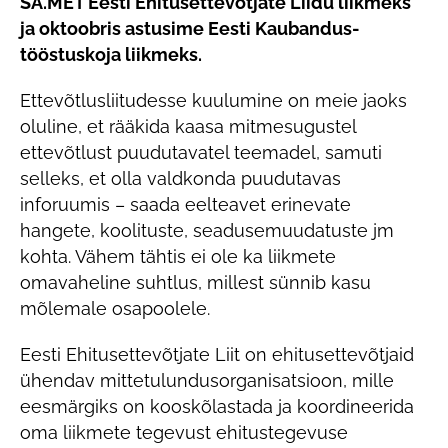
SA.MET Eesti Ehitusettevõtjate Liidu liikmeks
ja oktoobris astusime Eesti Kaubandus-
tööstuskoja liikmeks.
Ettevõtlusliitudesse kuulumine on meie jaoks
oluline, et rääkida kaasa mitmesugustel
ettevõtlust puudutavatel teemadel, samuti
selleks, et olla valdkonda puudutavas
inforuumis – saada eelteavet erinevate
hangete, koolituste, seadusemuudatuste jm
kohta. Vähem tähtis ei ole ka liikmete
omavaheline suhtlus, millest sünnib kasu
mõlemale osapoolele.
Eesti Ehitusettevõtjate Liit on ehitusettevõtjaid
ühendav mittetulundusorganisatsioon, mille
eesmärgiks on kooskõlastada ja koordineerida
oma liikmete tegevust ehitustegevuse