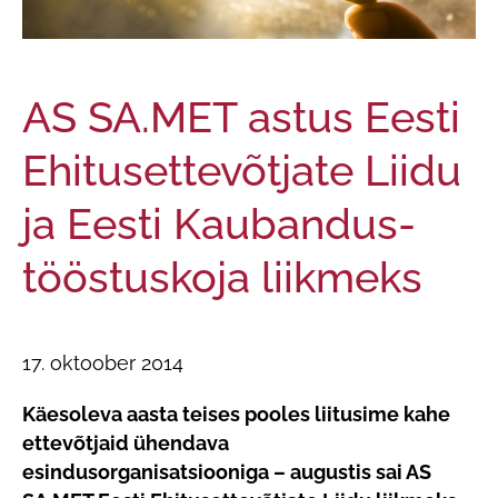
AS SA.MET astus Eesti
Ehitusettevõtjate Liidu
ja Eesti Kaubandus-
tööstuskoja liikmeks
17. oktoober 2014
Käesoleva aasta teises pooles liitusime kahe
ettevõtjaid ühendava
esindusorganisatsiooniga – augustis sai AS