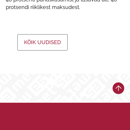
protsendi riiklikest maksudest.
KÕIK UUDISED