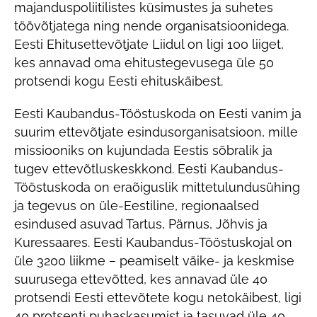
majanduspoliitilistes küsimustes ja suhetes
töövõtjatega ning nende organisatsioonidega.
Eesti Ehitusettevõtjate Liidul on ligi 100 liiget,
kes annavad oma ehitustegevusega üle 50
protsendi kogu Eesti ehituskäibest.
Eesti Kaubandus-Tööstuskoda on Eesti vanim ja
suurim ettevõtjate esindusorganisatsioon, mille
missiooniks on kujundada Eestis sõbralik ja
tugev ettevõtluskeskkond. Eesti Kaubandus-
Tööstuskoda on eraõiguslik mittetulundusühing
ja tegevus on üle-Eestiline, regionaalsed
esindused asuvad Tartus, Pärnus, Jõhvis ja
Kuressaares. Eesti Kaubandus-Tööstuskojal on
üle 3200 liikme − peamiselt väike- ja keskmise
suurusega ettevõtted, kes annavad üle 40
protsendi Eesti ettevõtete kogu netokäibest, ligi
40 protsenti puhaskasumist ja tasuvad üle 40